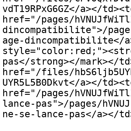
vdT19RPxG6GZ</a></td><td
href="/pages/hVNUJfWiTl
dincompatibilite">/page
age-dincompatibilite</a
style="color:red;"><str
pas</strong></mark></td
href="/files/hbS6ljb5UY
UYR5L5B0Dkvt</a></td><td
href="/pages/hVNUJfWiTl
lance-pas">/pages/hVNUJ
ne-se-lance-pas</a></td