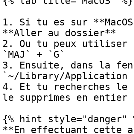
{% tab title="MacOS" %}

1. Si tu es sur **MacOS
**Aller au dossier**

2. Ou tu peux utiliser 
`MAJ` + `G`

3. Ensuite, dans la fen
`~/Library/Application 
4. Et tu recherches le 
le supprimes en entier

{% hint style="danger" %
**En effectuant cette a