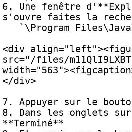
6. Une fenêtre d'**Expl
s'ouvre faites la reche
   `\Program Files\Java\jdk-21\bin\javaw.exe`

<div align="left"><figu
src="/files/m11QlI9LXBT
width="563"><figcaption
</div>

7. Appuyer sur le bouto
8. Dans les onglets sur
**Terminé**
