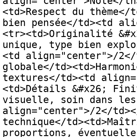
align="center">Note</th
<td>Respect du thème</t
bien pensée</td><td ali
<tr><td>Originalité &#x
unique, type bien explo
<td align="center">/2</
globale</td><td>Harmoni
textures</td><td align=
<td>Détails &#x26; Fini
visuelle, soin dans les
align="center">/2</td><
technique</td><td>Maîtr
proportions, éventuelle