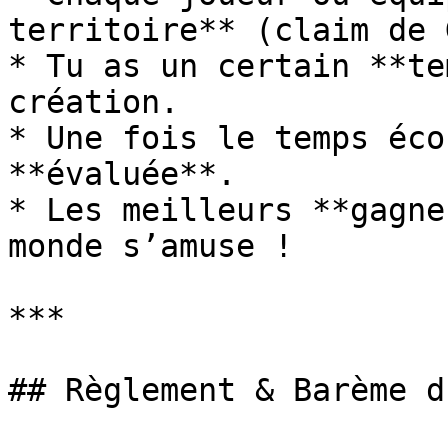
territoire** (claim de 
* Tu as un certain **te
création.

* Une fois le temps éco
**évaluée**.

* Les meilleurs **gagne
monde s’amuse !

***

## Règlement & Barème d