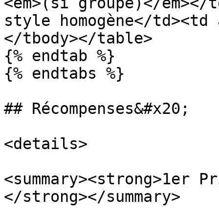
<em>(si groupe)</em></t
style homogène</td><td 
</tbody></table>

{% endtab %}

{% endtabs %}

## Récompenses&#x20;

<details>

<summary><strong>1er Pr
</strong></summary>
