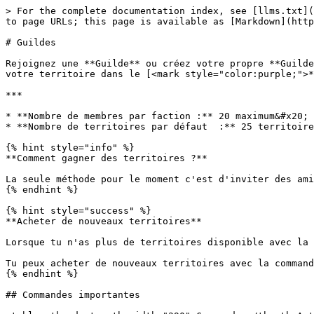
> For the complete documentation index, see [llms.txt](
to page URLs; this page is available as [Markdown](http
# Guildes

Rejoignez une **Guilde** ou créez votre propre **Guilde
votre territoire dans le [<mark style="color:purple;">*
***

* **Nombre de membres par faction :** 20 maximum&#x20;

* **Nombre de territoires par défaut  :** 25 territoire
{% hint style="info" %}

**Comment gagner des territoires ?**

La seule méthode pour le moment c'est d'inviter des ami
{% endhint %}

{% hint style="success" %}

**Acheter de nouveaux territoires**

Lorsque tu n'as plus de territoires disponible avec la 
Tu peux acheter de nouveaux territoires avec la command
{% endhint %}

## Commandes importantes
