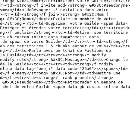
trong> &#x3C;Nom></td><td>Créer votre Guilde</td></tr>
r><td><strong>/f invite add</strong> &#x3C;Pseudonyme>
yme></td><td>Révoquer l'invitation dans votre 
><tr><td><strong>/f join</strong> &#x3C;Nom | 
g> &#x3C;Nom></td><td>Exclure un membre de votre 
d</strong></td><td>Supprimer votre Guilde <span data-
>Protéger et étendre votre territoire</td></tr><tr><td>
ng>/f unclaim</strong></td><td>Retirer son territoire 
ta-gb-custom-inline data-tag="emoji" data-
 de spawn de votre Guilde</td></tr><tr><td><strong>/f 
ap des territoires : 5 chunks autour de vous</td></tr>
ng></td><td>Parle avec un tchat de Factions ou 
la Guilde</td></tr><tr><td><strong>/f modify 
modify motd</strong> &#x3C;Message></td><td>Change le 
de la Guilde</td></tr><tr><td><strong>/f modify 
nline data-tag="emoji" data-code="26a0">⚠️</span></td>
g>/f ennemy</strong> &#x3C;Nom></td><td>Mettre une 
d></tr><tr><td><strong>/f rank promote</strong> 
 &#x3C;Pseudonyme></td><td>Rétrograder un membre de 
 chef de votre Guilde <span data-gb-custom-inline data-