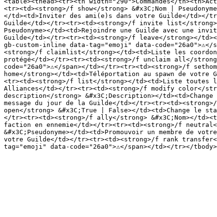
<table><thead><tr><th width="290">Commandes</th><th>Act
<tr><td><strong>/f show</strong> &#x3C;Nom | Pseudonyme
</td><td>Inviter des ami(e)s dans votre Guilde</td></tr
Guilde</td></tr><tr><td><strong>/f invite list</strong>
Pseudonyme></td><td>Rejoindre une Guilde avec une invit
Guilde</td></tr><tr><td><strong>/f leave</strong></td><
gb-custom-inline data-tag="emoji" data-code="26a0">⚠️</
<strong>/f claimlist</strong></td><td>Liste les coordon
protégé</td></tr><tr><td><strong>/f unclaim all</strong
code="26a0">⚠️</span></td></tr><tr><td><strong>/f setho
home</strong></td><td>Téléportation au spawn de votre G
<tr><td><strong>/f list</strong></td><td>Liste toutes l
Alliances</td></tr><tr><td><strong>/f modify color</str
description</strong> &#x3C;Description></td><td>Change 
message du jour de la Guilde</td></tr><tr><td><strong>/
open</strong> &#x3C;True | False></td><td>Change le sta
</tr><tr><td><strong>/f ally</strong> &#x3C;Nom></td><t
faction en ennemie</td></tr><tr><td><strong>/f neutral<
&#x3C;Pseudonyme></td><td>Promouvoir un membre de votre
votre Guilde</td></tr><tr><td><strong>/f rank transfer<