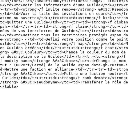
ion</th></tr></thead><tbody><tr><td><strong>/f create</s
></td><td>Voir les informations d'une Guilde</td></tr><t
><tr><td><strong>/f invite remove</strong> &#x3C;Pseudon
</td><td>Voir la liste des invitations en cours</td></tr
ation ou ouverte</td></tr><tr><td><strong>/f kick</stron
td>Quitter une Guilde</td></tr><tr><td><strong>/f disban
span></td></tr><tr><td><strong>/f claim</strong></td><td
nées de vos territoires de Guilde</td></tr><tr><td><stro
></td><td>Retirer tous les territoires protégés <span da
me</strong> </td><td>Défini votre position comme le point
uilde</td></tr><tr><td><strong>/f map</strong></td><td>M
es Guildes créées</td></tr><tr><td><strong>/f chat</stro
ong> &#x3C;Couleur></td><td>Change la couleur du nom de 
la description de la Guilde</td></tr><tr><td><strong>/f 
f modify name</strong> &#x3C;Nom></td><td>Change le nom 
tut : (Ouvert/Fermé) de la Guilde <span data-gb-custom-i
d>Mettre une faction en alliance</td></tr><tr><td><stron
/strong> &#x3C;Nom></td><td>Mettre une faction neutre</t
 Guilde</td></tr><tr><td><strong>/f rank demote</strong>
/strong> &#x3C;Pseudonyme></td><td>Transférer le rôle de