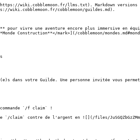
https://wiki.cobblemoon.fr/llms.txt). Markdown versions 
s://wiki.cobblemoon.fr/cobblemoon/guildes.md).

** pour vivre une aventure encore plus immersive en équi
*Monde Construction**</mark>](/cobblemoon/mondes.md#mond
s

(e)s dans votre Guilde. Une personne invitée vous permet
commande `/f claim` !

e `/claim` contre de l'argent en ![](/files/JuSGQZbGzZMm