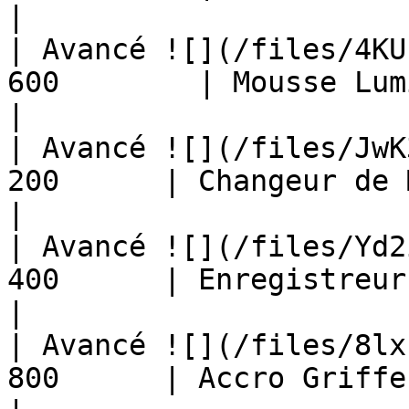
|

| Avancé ![](/files/4KU
600        | Mousse Lumineuse              
|

| Avancé ![](/files/JwK
200      | Changeur de Master Ball 
|

| Avancé ![](/files/Yd2
400      | Enregistreur de Cap
|

| Avancé ![](/files/8lx
800      | Accro Griffe                             