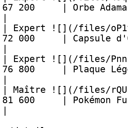
67 200     | Orbe Adamant                         
|

| Expert ![](/files/oP1
72 000     | Capsule d'Or                         
|

| Expert ![](/files/Pnn
76 800     | Plaque Légende                   
|

| Maître ![](/files/rQU
81 600     | Pokémon Fusion Aléat
|
