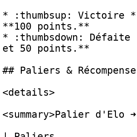
* :thumbsup: Victoire *
**100 points.**

* :thumbsdown: Défaite 
et 50 points.**

## Paliers & Récompenses
<details>

<summary>Palier d'Elo ➜
| Paliers              