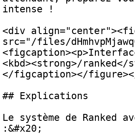
intense !

<div align="center"><fi
src="/files/dHmhvpMjawq
<figcaption><p>Interfac
<kbd><strong>/ranked</s
</figcaption></figure><
## Explications

Le système de Ranked av
:&#x20;
