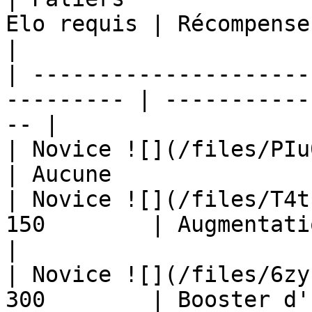
Elo requis | Récompense                               
|

| ---------------------
--------- | -----------
-- |

| Novice ![](/files/PIu0sNT
| Aucune               
| Novice ![](/files/T4t
150        | Augmentation de Niv
|

| Novice ![](/files/6zy
300        | Booster d'Énergie           