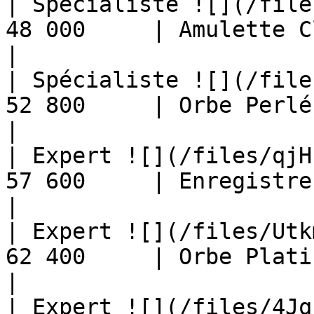
| Spécialiste ![](/file
48 000     | Amulette Claire                
|

| Spécialiste ![](/file
52 800     | Orbe Perlé                               
|

| Expert ![](/files/qjH
57 600     | Enregistreur 
|

| Expert ![](/files/Utk
62 400     | Orbe Platiné                         
|

| Expert ![](/files/4Jq